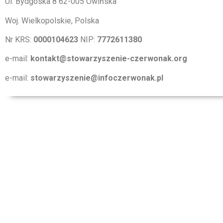
Ul. Bydgoska 8 62-005 Owińska
Woj. Wielkopolskie, Polska
Nr KRS:
0000104623
NIP:
7772611380
e-mail:
kontakt@stowarzyszenie-czerwonak.org
e-mail:
stowarzyszenie@infoczerwonak.pl