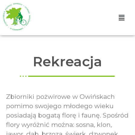
Rekreacja
Zbiorniki pożwirowe w Owińskach
pomimo swojego młodego wieku
posiadają bogatą florę i faunę. Spośród
flory wyróżnić można: sosna, klon,
jawor, dąb, brzoza, świerk, dzwonek