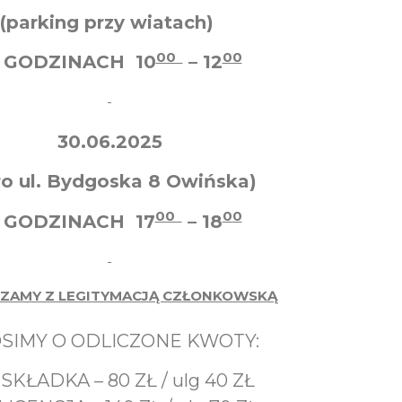
(parking przy wiatach)
00
00
 GODZINACH 10
– 12
30.06.2025
ro ul. Bydgoska 8 Owińska)
00
00
 GODZINACH 17
– 18
ZAMY Z LEGITYMACJĄ CZŁONKOWSKĄ
SIMY O ODLICZONE KWOTY:
SKŁADKA – 80 ZŁ / ulg 40 ZŁ