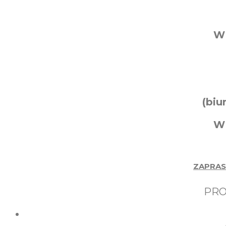
W
(biu
W
ZAPRAS
PRO